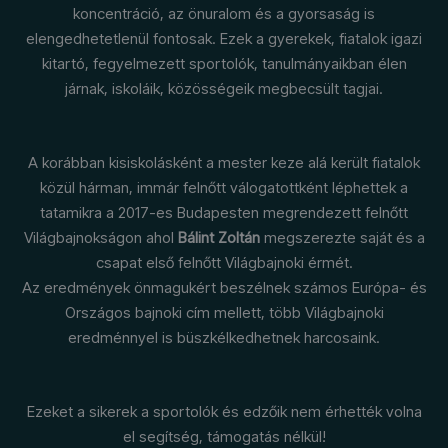
koncentráció, az önuralom és a gyorsaság is
elengedhetetlenül fontosak. Ezek a gyerekek, fiatalok igazi
kitartó, fegyelmezett sportolók, tanulmányaikban élen
járnak, iskoláik, közösségeik megbecsült tagjai.
A korábban kisiskolásként a mester keze alá került fiatalok
közül hárman, immár felnőtt válogatottként léphettek a
tatamikra a 2017-es Budapesten megrendezett felnőtt
Világbajnokságon ahol
Bálint Zoltán
megszerezte saját és a
csapat első felnőtt Világbajnoki érmét.
Az eredmények önmagukért beszélnek számos Európa- és
Országos bajnoki cím mellett, több Világbajnoki
eredménnyel is büszkélkedhetnek harcosaink.
Ezeket a sikerek a sportolók és edzőik nem érhették volna
el segítség, támogatás nélkül!