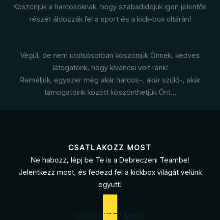
Köszönjük a harcosoknak, hogy szabadidejük igen jelentős
részét áldozzák fel a sport és a kick-box oltárán!
Végül, de nem utolsósorban köszönjük Önnek, kedves
látogatónk, hogy kíváncsi volt ránk!
Reméljük, egyszer még akár harcos-, akár szülő-, akár
támogatóink között köszönthetjük Önt…
CSATLAKOZZ MOST
Ne habozz, lépj be Te is a Debreczeni Teambe!
Jelentkezz most, és fedezd fel a kickbox világát velünk
együtt!
CSATLAKOZZ MOST