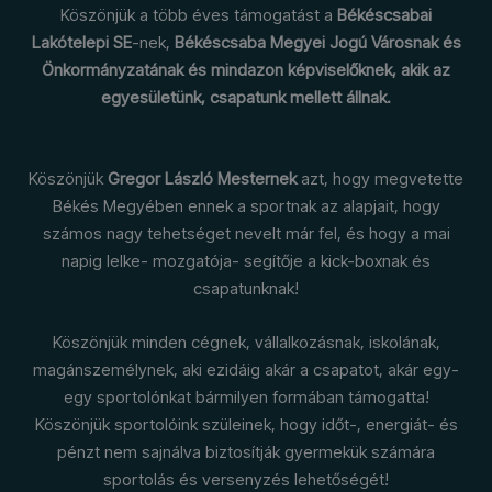
Köszönjük a több éves támogatást a
Békéscsabai
Lakótelepi SE
-nek,
Békéscsaba Megyei Jogú Városnak és
Önkormányzatának és mindazon képviselőknek, akik az
egyesületünk, csapatunk mellett állnak.
Köszönjük
Gregor László Mesternek
azt, hogy megvetette
Békés Megyében ennek a sportnak az alapjait, hogy
számos nagy tehetséget nevelt már fel, és hogy a mai
napig lelke- mozgatója- segítője a kick-boxnak és
csapatunknak!
Köszönjük minden cégnek, vállalkozásnak, iskolának,
magánszemélynek, aki ezidáig akár a csapatot, akár egy-
egy sportolónkat bármilyen formában támogatta!
Köszönjük sportolóink szüleinek, hogy időt-, energiát- és
pénzt nem sajnálva biztosítják gyermekük számára
sportolás és versenyzés lehetőségét!