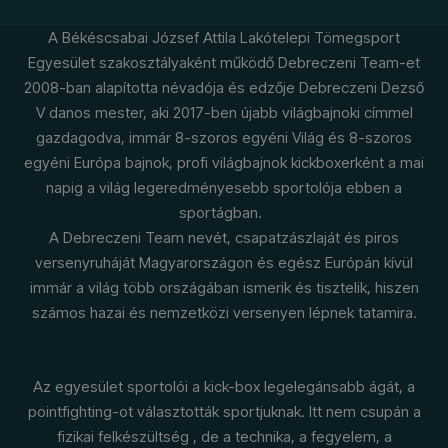
A Békéscsabai József Attila Lakótelepi Tömegsport
Egyesület szakosztályaként működő Debreczeni Team-et
2008-ban alapította névadója és edzője Debreczeni Dezső
V danos mester, aki 2017-ben újabb világbajnoki címmel
gazdagodva, immár 8-szoros egyéni Világ és 8-szoros
egyéni Európa bajnok, profi világbajnok kickboxerként a mai
napig a világ legeredményesebb sportolója ebben a
sportágban.
A Debreczeni Team nevét, csapatzászlaját és piros
versenyruháját Magyarországon és egész Európán kívül
immár a világ több országában ismerik és tisztelik, hiszen
számos hazai és nemzetközi versenyen lépnek tatamira.
Az egyesület sportolói a kick-box legelegánsabb ágát, a
pointfighting-ot választották sportjuknak. Itt nem csupán a
fizikai felkészültség , de a technika, a fegyelem, a