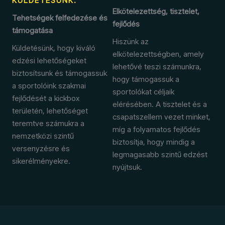
KÜLDETÉSÜNK:
Elkötelezettség, tisztelet,
Tehetségek felfedezése és
fejlődés
támogatása
Hiszünk az
Küldetésünk, hogy kiváló
elkötelezettségben, amely
edzési lehetőségeket
lehetővé teszi számunkra,
biztosítsunk és támogassuk
hogy támogassuk a
a sportolóink szakmai
sportolókat céljaik
fejlődését a kickbox
elérésében. A tisztelet és a
területén, lehetőséget
csapatszellem vezet minket,
teremtve számukra a
míg a folyamatos fejlődés
nemzetközi szintű
biztosítja, hogy mindig a
versenyzésre és
legmagasabb szintű edzést
sikerélményekre.
nyújtsuk.