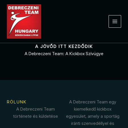
Skip
to
content
A JÖVŐD ITT KEZDŐDIK
A Debreczeni Team: A Kickbox Szívügye
RÓLUNK
A Debreczeni Team egy
A Debreczeni Team
kiemelkedő kickbox
története és küldetése
egyesület, amely a sportág
iránti szenvedéllyel és